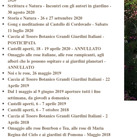
Scrittura e Natura - Incontri con gli autori in giardino -
30 agosto 2020
Storia e Natura - 26 e 27 settembre 2020
Gong e meditazione al Castello di Cordovado - Sabato
11 luglio 2020
Caccia al Tesoro Botanico Grandi Giardini Italiani -
POSTICIPATA
Castelli aperti, 18 - 19 aprile 2020 - ANNULLATO
Omaggio alle rose italiane, alle rose rampicanti, agli
alberi che le possono ospitare e ai giardini planetari -
ANNULLATO
Noi e le rose, 26 maggio 2019
Caccia al Tesoro Botanico Grandi Giardini Italiani - 22
Aprile 2019
Dal 1 maggio al 9 giugno 2019 aperture tutti i fine
settimana, da giovedì a domenica
Castelli aperti, 6 - 7 aprile 2019
Castelli aperti, 6 - 7 ottobre 2018
Caccia al Tesoro Botanico Grandi Giardini Italiani - 2
Aprile 2018
Omaggio alle rose Bourbon e Tea, alle rose di Maria
Regina del Cielo e ai giardini di Pomona - Maggio 2018