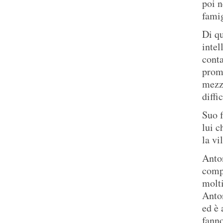
poi n
famig
Di qu
intel
conta
promo
mezz
diffi
Suo f
lui c
la vil
Anton
compo
molti
Anton
ed è 
fanno