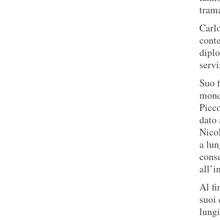
trama
Carlo
conte
diplo
servi
Suo f
mondi
Picco
dato 
Nicol
a lun
conse
all’i
Al fi
suoi 
lungi